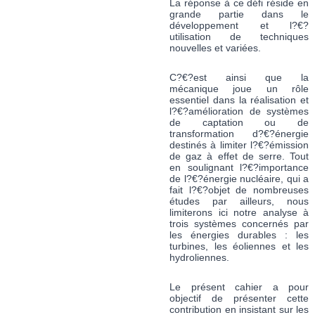
La réponse à ce défi réside en
grande partie dans le
développement et l?€?
utilisation de techniques
nouvelles et variées.
C?€?est ainsi que la
mécanique joue un rôle
essentiel dans la réalisation et
l?€?amélioration de systèmes
de captation ou de
transformation d?€?énergie
destinés à limiter l?€?émission
de gaz à effet de serre. Tout
en soulignant l?€?importance
de l?€?énergie nucléaire, qui a
fait l?€?objet de nombreuses
études par ailleurs, nous
limiterons ici notre analyse à
trois systèmes concernés par
les énergies durables : les
turbines, les éoliennes et les
hydroliennes.
Le présent cahier a pour
objectif de présenter cette
contribution en insistant sur les