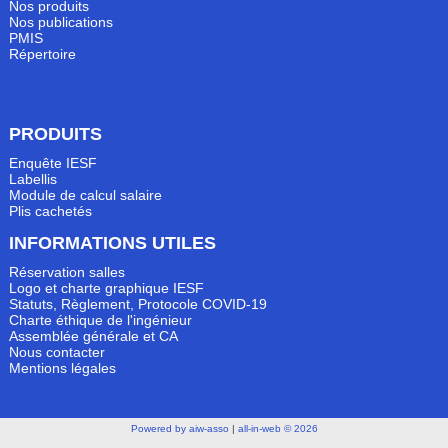
Nos produits
Nos publications
PMIS
Répertoire
PRODUITS
Enquête IESF
Labellis
Module de calcul salaire
Plis cachetés
INFORMATIONS UTILES
Réservation salles
Logo et charte graphique IESF
Statuts, Règlement, Protocole COVID-19
Charte éthique de l'ingénieur
Assemblée générale et CA
Nous contacter
Mentions légales
Powered by aiw-asso
|
all-in-web © 2026