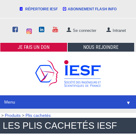
RÉPERTOIRE IESF
ABONNEMENT FLASH INFO
Se connecter
Intranet
JE FAIS
UN DON
NOUS
REJOINDRE
Menu
▼
>
Produits
>
Plis cachetés
LES PLIS CACHETÉS IESF