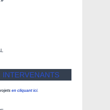
 »
AL
INTERVENANTS
projets
en cliquant ici
.