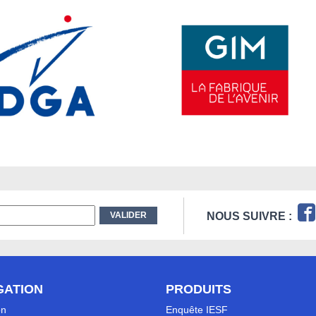
NOUS SUIVRE :
GATION
PRODUITS
on
Enquête IESF