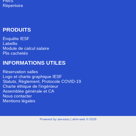
PMIS
Répertoire
PRODUITS
Enquête IESF
Labellis
Module de calcul salaire
Plis cachetés
INFORMATIONS UTILES
Réservation salles
Logo et charte graphique IESF
Statuts, Règlement, Protocole COVID-19
Charte éthique de l'ingénieur
Assemblée générale et CA
Nous contacter
Mentions légales
Powered by aiw-asso
|
all-in-web © 2026