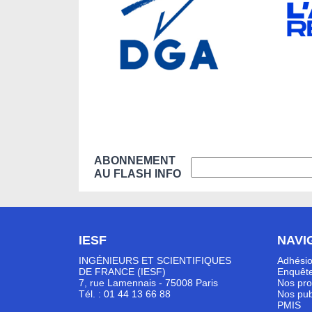
ABONNEMENT
AU FLASH INFO
IESF
NAVI
INGÉNIEURS ET SCIENTIFIQUES
Adhési
DE FRANCE (IESF)
Enquête
7, rue Lamennais - 75008 Paris
Nos pro
Tél. : 01 44 13 66 88
Nos pub
PMIS