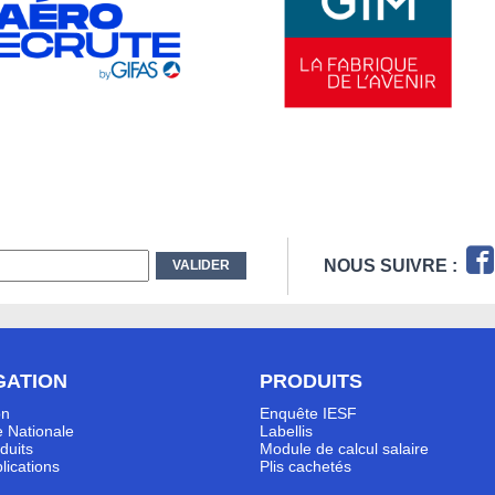
NOUS SUIVRE :
GATION
PRODUITS
on
Enquête IESF
 Nationale
Labellis
duits
Module de calcul salaire
lications
Plis cachetés