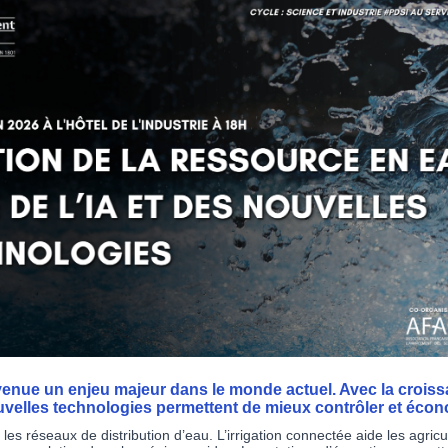
venue un enjeu majeur dans le monde actuel. Avec la croiss
ouvelles technologies permettent de mieux contrôler et éco
 les réseaux de distribution d’eau. L’irrigation connectée aide les agric