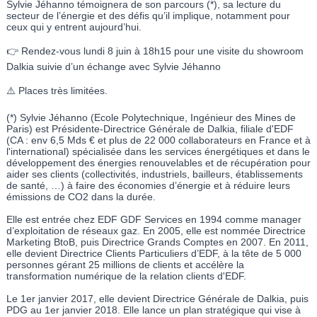
Sylvie Jéhanno témoignera de son parcours (*), sa lecture du
secteur de l’énergie et des défis qu’il implique, notamment pour
ceux qui y entrent aujourd’hui.
👉 Rendez-vous lundi 8 juin à 18h15 pour une visite du showroom
Dalkia suivie d’un échange avec Sylvie Jéhanno
⚠️ Places très limitées.
(*) Sylvie Jéhanno (Ecole Polytechnique, Ingénieur des Mines de
Paris) est Présidente-Directrice Générale de Dalkia, filiale d'EDF
(CA : env 6,5 Mds € et plus de 22 000 collaborateurs en France et à
l'international) spécialisée dans les services énergétiques et dans le
développement des énergies renouvelables et de récupération pour
aider ses clients (collectivités, industriels, bailleurs, établissements
de santé, …) à faire des économies d’énergie et à réduire leurs
émissions de CO2 dans la durée.
Elle est entrée chez EDF GDF Services en 1994 comme manager
d’exploitation de réseaux gaz. En 2005, elle est nommée Directrice
Marketing BtoB, puis Directrice Grands Comptes en 2007. En 2011,
elle devient Directrice Clients Particuliers d’EDF, à la tête de 5 000
personnes gérant 25 millions de clients et accélère la
transformation numérique de la relation clients d'EDF.
Le 1er janvier 2017, elle devient Directrice Générale de Dalkia, puis
PDG au 1er janvier 2018. Elle lance un plan stratégique qui vise à