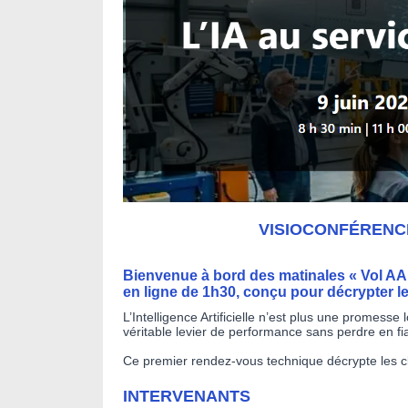
VISIOCONFÉRENCE 
Bienvenue à bord des matinales « Vol AAE 
en ligne de 1h30, conçu pour décrypter 
L’Intelligence Artificielle n’est plus une promesse
véritable levier de performance sans perdre en fiab
Ce premier rendez-vous technique décrypte les cl
INTERVENANTS