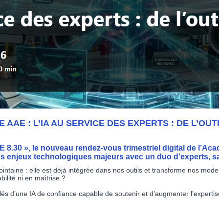
AAE : L’IA AU SERVICE DES EXPERTS : DE L’OUT
8.30 », le nouveau rendez-vous trimestriel digital de l’Aca
les enjeux technologiques majeurs avec un duo d’experts, 
 lointaine : elle est déjà intégrée dans nos outils et transforme nos mod
ilité ni en maîtrise ?
és d’une IA de confiance capable de soutenir et d’augmenter l’expertis