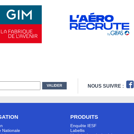
NOUS SUIVRE :
GATION
PRODUITS
on
Enquête IESF
 Nationale
Labellis