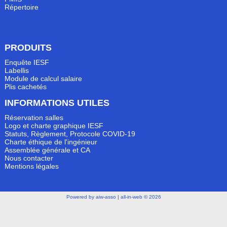
Répertoire
PRODUITS
Enquête IESF
Labellis
Module de calcul salaire
Plis cachetés
INFORMATIONS UTILES
Réservation salles
Logo et charte graphique IESF
Statuts, Règlement, Protocole COVID-19
Charte éthique de l'ingénieur
Assemblée générale et CA
Nous contacter
Mentions légales
Powered by aiw-asso
|
all-in-web © 2026