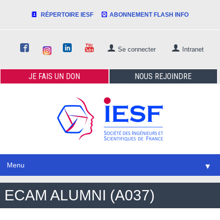
RÉPERTOIRE IESF
ABONNEMENT FLASH INFO
Se connecter
Intranet
JE FAIS
UN DON
NOUS
REJOINDRE
Menu
▼
ECAM ALUMNI (A037)